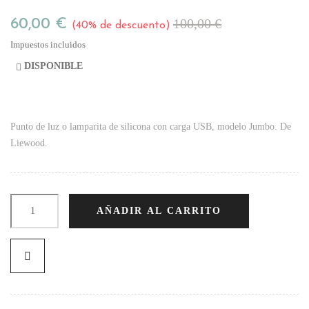
100,00 €
60,00 €
40% de descuento
Impuestos incluidos
DISPONIBLE

Punto de luz o lamparita de silicona con carga USB, modelo Jumbo. De
Liewood.
AÑADIR AL CARRITO