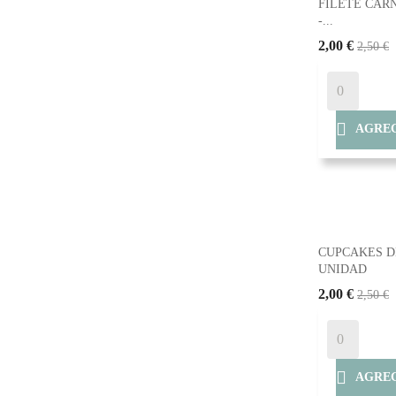
FILETE CAR
-...
2,00 €
2,50 €

AGREG
CUPCAKES D
UNIDAD
2,00 €
2,50 €

AGREG