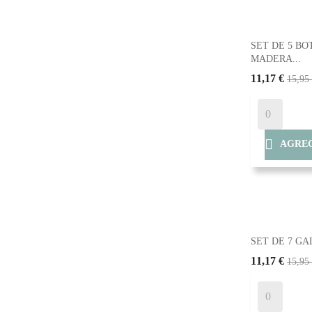
SET DE 5 BO
MADERA...
11,17 €
15,95

AGREG
SET DE 7 GAL
11,17 €
15,95