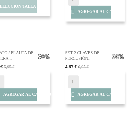
SELECCIÓN TALLA

AGREGAR AL CARRITO
ATO / FLAUTA DE
SET 2 CLAVES DE
ERA...
PERCUSIÓN...
 €
4,87 €
5,95 €
6,95 €


AGREGAR AL CARRITO
AGREGAR AL CARRITO