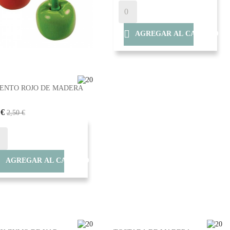

AGREGAR AL CARRITO
IENTO ROJO DE MADERA
 €
2,50 €

AGREGAR AL CARRITO