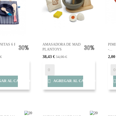
NITAS 6 PIEZAS
AMASADORA DE MADERA -
PIM
PLANTOYS
-...
38,43 €
2,00
 €
54,90 €

AR AL CARRITO
AGREGAR AL CARRITO