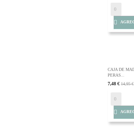

AGREG
CAJA DE MA
PERAS...
7,48 €
14,95 €

AGREG