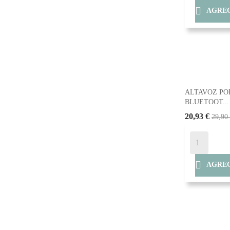

AGREG
ALTAVOZ PO
BLUETOOT...
20,93 €
29,90

AGREG