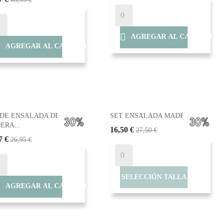

AGREGAR AL CARRITO

AGREGAR AL CARRITO
 DE ENSALADA DE
SET ENSALADA MADERA Y...
ERA...
16,50 €
27,50 €
7 €
26,95 €
SELECCIÓN TALLA

AGREGAR AL CARRITO