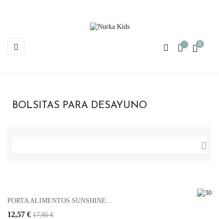
0
Navegación
☰
de
palanca
BOLSITAS PARA DESAYUNO

PORTA ALIMENTOS SUNSHINE...
12,57 €
17,95 €