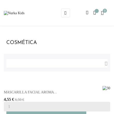
0
Navegación
☰
de
palanca
COSMÉTICA

MASCARILLA FACIAL AROMA...
4,55 €
6,50 €